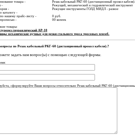
нование товара -
Резак кабельный РКГ-60 (дистанционный прокол кабеля)
 -
Режущий, механический и гидравлический инструмент
ория -
Режущие инструменты ГОЛД МИДЛ - разное
о каталогу -
по нашему прайс-листу -
0 руб.
 прописью -
00 копеек
жие товары:
турорез гидравлический АР-10
ицы механические ручные для резки стального троса тросовых пломб.
вопросы по Резак кабельный РКГ-60 (дистанционный прокол кабеля).?
ожете задать нам вопрос(ы) с помощью следующей формы.
имя:
уйста, сформулируйте Ваши вопросы относительно Резак кабельный РКГ-60 (дистанционный