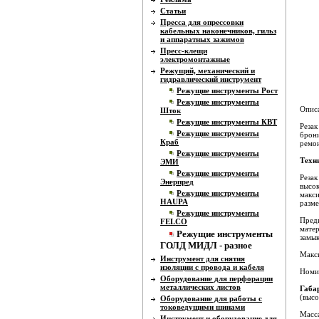
Статьи
Пресса для опрессовки
кабельных наконечников, гильз
и аппаратных зажимов
Пресс-клещи
электромонтажные
Режущий, механический и
гидравлический инструмент
Режущие инструменты Рост
Режущие инструменты
Опис
Шток
Режущие инструменты КВТ
Резак
Режущие инструменты
брони
Краб
ремон
Режущие инструменты
Tехн
ЭМИ
Режущие инструменты
Резак
Энерпред
высок
Режущие инструменты
макси
HAUPA
разме
Режущие инструменты
Предн
FELCO
матер
Режущие инструменты
замык
ГОЛД МИДЛ - разное
Mакс
Инструмент для снятия
изоляции с провода и кабеля
Номин
Оборудование для перфорации
металлических листов
Габа
(выс
Оборудование для работы с
токоведущими шинами
Масса
Инструмент и оборудование для