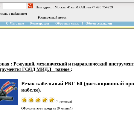
:
Наш адрес: г.Москва, 41км МКАД.тел.+7 498 754239
скать в найденном
Расширенный поиск
О Магазине
Регистрация
Обратная связь
Обмен ссылками
вная
:
Режущий, механический и гидравлический инструмент
трументы ГОЛД МИДЛ - разное
:
Резак кабельный РКГ-60 (дистанционный пр
кабеля).
(4 голосов)
Обсудить этот продукт
(0 мнений)