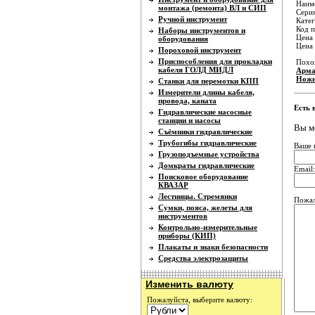
Наиме
монтажа (ремонта) ВЛ и СИП
Серия
Ручной инструмент
Катег
Код п
Наборы инструментов и
Цена 
оборудования
Цена
Пороховой инструмент
Приспособления для прокладки
Похо
кабеля ГОЛД МИДЛ
Арма
Ножн
Станки для перемотки КПП
Измерители длины кабеля,
провода, каната
Есть 
Гидравлические насосные
станции и насосы
Вы м
Съёмники гидравлические
Трубогибы гидравлические
Ваше 
Грузоподъемные устройства
Домкраты гидравлические
Email:
Поисковое оборудование
КВАЗАР
Лестницы. Стремянки
Пожал
Сумки, пояса, желеты для
инструментов
Контрольно-измерительные
приборы (КИП)
Плакаты и знаки безопасности
Средства электрозащиты
Изменить валюту
Пожалуйста, выберите валюту: