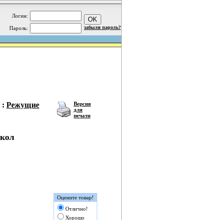
Логин:
забыли пароль?
Пароль:
:
Режущие
Версия
для
печати
окол
Оцените товар!
Отлично!
Хорошо