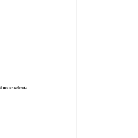
.
 прокол кабеля).: