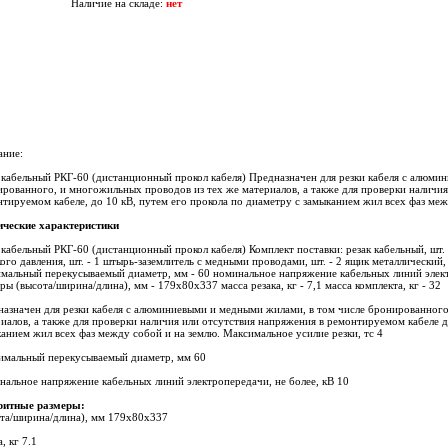
Наличие на складе:
нет
ание:
 кабельный РКГ-60 (дистанционный прокол кабеля) Предназначен для резки кабеля с алюми
рованного, и многожильных проводов из тех же материалов, а также для проверки наличия
тируемом кабеле, до 10 кВ, путем его прокола по диаметру с замыканием жил всех фаз меж
ические характеристики
 кабельный РКГ-60 (дистанционный прокол кабеля) Комплект поставки: резак кабельный, шт. -
ого давления, шт. - 1 штырь-заземлитель с медными проводами, шт. - 2 ящик металлический, ш
мальный перекусываемый диаметр, мм - 60 номинальное напряжение кабельных линий элект
ры (высота/ширина/длина), мм - 179х80х337 масса резака, кг - 7,1 масса комплекта, кг - 32
азначен для резки кабеля с алюминиевыми и медными жилами, в том числе бронированного
иалов, а также для проверки наличия или отсутствия напряжения в ремонтируемом кабеле д
анием жил всех фаз между собой и на землю. Максимальное усилие резки, тс 4
имальный перекусываемый диаметр, мм 60
альное напряжение кабельных линий электропередачи, не более, кВ 10
ритные размеры:
ота/ширина/длина), мм 179х80х337
, кг 7.1