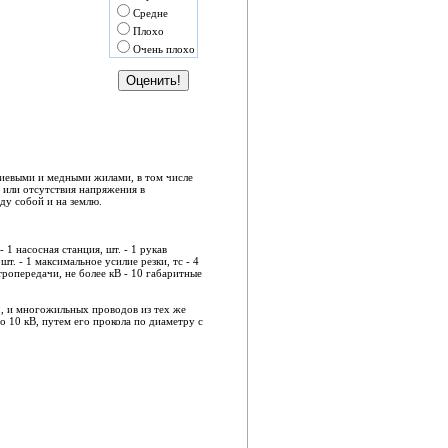
Средне
Плохо
Очень плохо
ниевыми и медными жилами, в том числе
 или отсутствия напряжения в
ду собой и на землю.
 1 насосная станция, шт. - 1 рукав
т. - 1 максимальное усилие резки, тс - 4
ропередачи, не более кВ - 10 габаритные
, и многожильных проводов из тех же
о 10 кВ, путем его прокола по диаметру с