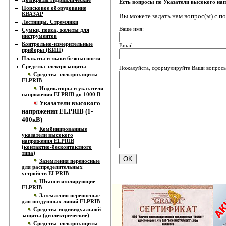
Есть вопросы по Указатели высокого н
Поисковое оборудование
КВАЗАР
Вы можете задать нам вопрос(ы) с 
Лестницы. Стремянки
Ваше имя:
Сумки, пояса, желеты для
инструментов
Контрольно-измерительные
Email:
приборы (КИП)
Плакаты и знаки безопасности
Средства электрозащиты
Пожалуйста, сформулируйте Ваши вопросы
Средства электрозащиты
ELPRIB
Индикаторы и указатели
напряжения ELPRIB до 1000 В
Указатели высокого
напряжения ELPRIB (1-
400кВ)
Комбинированные
указатели высокого
напряжения ELPRIB
(контактно-бесконтактного
типа)
Заземления переносные
для распределительных
устройств ELPRIB
Штанги изолирующие
ELPRIB
Заземления переносные
для воздушных линий ELPRIB
Средства индивидуальной
защиты (диэлектрические)
Средства электрозащиты