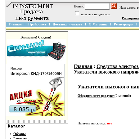
Поиск:
Наш адрес: 
искать в найденном
Расширенн
Главная
Прайс-лист
Доставка и оплата
О Магазине
Регистрация
Внимание! Скидки!
Главная
:
Средства электро
Указатели высокого напряж
Указатели высокого н
Обсудить этот продукт
(0 мнений)
Наличие на складе:
нет
Каталог
Обзоры
Реклама