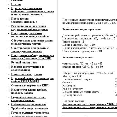
Статьи
Пресса для опрессовки
кабельных наконечников, гильз
и аппаратных зажимов
Пресс-клещи
Переносные указатели предназначены для 
электромонтажные
номинальным напряжением от 6 до 10 кВ.
Режущий, механический и
гидравлический инструмент
Технические характеристики
Инструмент для снятия
Диапазон рабочего напряжения, кВ - от 6 
изоляции с провода и кабеля
Напряжение индикации, кВ,- не более 1,5
Оборудование для перфорации
Число звеньев - 2
металлических листов
Длина рукоятки, мм - 120
Оборудование для работы с
Длина изолирующей части, мм, не менее -
токоведущими шинами
Общая длина изделия, мм - 740
Инструмент и оборудование для
Условия эксплуатации:
монтажа (ремонта) ВЛ и СИП
Ручной инструмент
температура, °С - от -45 до +45
Наборы инструментов и
влажность при +25°С, % - до 80
оборудования
Габаритные размеры, мм - 740 х 50 х 50
Пороховой инструмент
Масса, кг - 0,35
Приспособления для прокладки
Наименование товара -
У
кабеля ГОЛД МИДЛ
Серия -
С
Станки для перемотки КПП
Категория -
С
Код по каталогу -
Измерители длины кабеля,
Цена по нашему прайс-листу -
0
провода, каната
Цена прописью -
0
Гидравлические насосные
станции и насосы
Похожие товары:
Указатели высокого напряжения УВН-11
Съёмники гидравлические
Указатели высокого напряжения со зв
Трубогибы гидравлические
Грузоподъемные устройства
Домкраты гидравлические