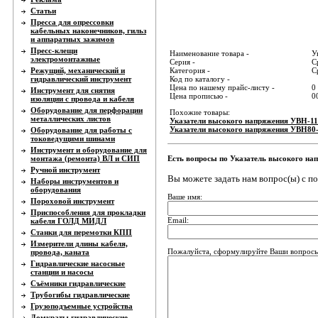
Статьи
Пресса для опрессовки
кабельных наконечников, гильз
и аппаратных зажимов
Пресс-клещи
Наименование товара -
У
электромонтажные
Серия -
С
Режущий, механический и
Категория -
С
гидравлический инструмент
Код по каталогу -
Цена по нашему прайс-листу -
0
Инструмент для снятия
Цена прописью -
0
изоляции с провода и кабеля
Оборудование для перфорации
Похожие товары:
металлических листов
Указатели высокого напряжения УВН-11
Указатели высокого напряжения УВН80
Оборудование для работы с
токоведущими шинами
Инструмент и оборудование для
монтажа (ремонта) ВЛ и СИП
Есть вопросы по Указатель высокого н
Ручной инструмент
Вы можете задать нам вопрос(ы) с 
Наборы инструментов и
оборудования
Ваше имя:
Пороховой инструмент
Приспособления для прокладки
Email:
кабеля ГОЛД МИДЛ
Станки для перемотки КПП
Измерители длины кабеля,
Пожалуйста, сформулируйте Ваши вопросы
провода, каната
Гидравлические насосные
станции и насосы
Съёмники гидравлические
Трубогибы гидравлические
Грузоподъемные устройства
Домкраты гидравлические