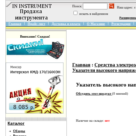
Поиск:
Наш адрес: 
искать в найденном
Расширенн
Главная
Прайс-лист
Доставка и оплата
О Магазине
Регистрация
Внимание! Скидки!
Главная
:
Средства электро
Указатели высокого напряж
Указатель высокого на
Обсудить этот продукт
(0 мнений)
Наличие на складе:
нет
Каталог
Обзоры
Реклама