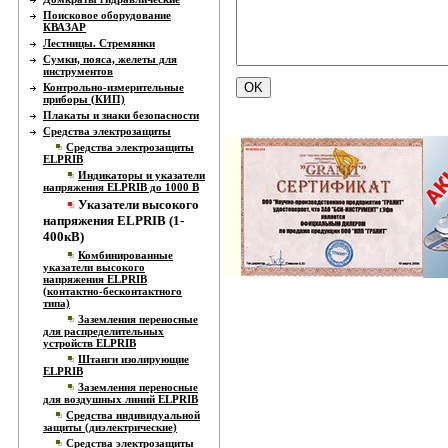
Поисковое оборудование
КВАЗАР
Лестницы. Стремянки
Сумки, пояса, желеты для
инструментов
Контрольно-измерительные
приборы (КИП)
Плакаты и знаки безопасности
Средства электрозащиты
Средства электрозащиты
ELPRIB
Индикаторы и указатели
напряжения ELPRIB до 1000 В
Указатели высокого
напряжения ELPRIB (1-
400кВ)
Комбинированные
указатели высокого
напряжения ELPRIB
(контактно-бесконтактного
типа)
Заземления переносные
для распределительных
устройств ELPRIB
Штанги изолирующие
ELPRIB
Заземления переносные
для воздушных линий ELPRIB
Средства индивидуальной
защиты (диэлектрические)
Средства электрозащиты