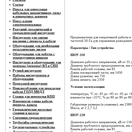
Статьи
Пресса для опрессовки
кабельных наконечников, гильз
и аппаратных зажимов
Пресс-клещи
электромонтажные
Режущий, механический и
гидравлический инструмент
Предназначены для оперативной работы в 
Инструмент для снятия
частотой 50 Гц для управления разъедини
изоляции с провода и кабеля
Оборудование для перфорации
Параметры / Тип устройства
металлических листов
Оборудование для работы с
ШОУ-110
токоведущими шинами
Диапазон рабочего напряжения, кВ от 35 
Инструмент и оборудование для
Диаметр трубчатого предохранителя, мм о
монтажа (ремонта) ВЛ и СИП
Разъём рабочей головки, мм 85
Ручной инструмент
Длина изолирующей части, мм 1450
Наборы инструментов и
Длина рукоятки, мм 750
оборудования
Длина штанги, мм 2350
Пороховой инструмент
Условия эксплуатации:
Приспособления для прокладки
кабеля ГОЛД МИДЛ
температура, °С от -45 до +45 от -45 до +
Станки для перемотки КПП
влажность при +25°С, % до 80 до 80 до 80
Измерители длины кабеля,
Габаритные размеры (в упаковке), мм 2380 
провода, каната
Масса, кг 2 2,7 3,2
Гидравлические насосные
станции и насосы
ШОУ-220
Съёмники гидравлические
Диапазон рабочего напряжения, кВ от 110
Трубогибы гидравлические
Диаметр трубчатого предохранителя, мм о
Грузоподъемные устройства
Разъём рабочей головки, мм 85
Домкраты гидравлические