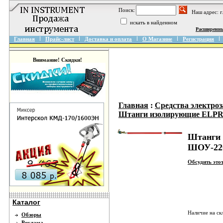
Поиск:
Наш адрес: 
искать в найденном
Расширенн
Главная
Прайс-лист
Доставка и оплата
О Магазине
Регистрация
Внимание! Скидки!
Главная
:
Средства электро
Штанги изолирующие ELPR
Штанги 
ШОУ-22
Обсудить это
Каталог
Наличие на ск
Обзоры
Реклама