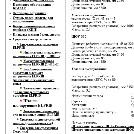
Длина изолирующей части, мм 2750
Длина рукоятки, мм 850
Поисковое оборудование
Длина штанги, мм 3750
КВАЗАР
Лестницы. Стремянки
Условия эксплуатации:
Сумки, пояса, желеты для
температура, °С от -45 до +45
инструментов
влажность при +25°С, % до 80
Габаритные размеры (в упаковке), мм 1900
Контрольно-измерительные
Масса, кг 2,7
приборы (КИП)
Плакаты и знаки безопасности
ШОУ-330
Средства электрозащиты
Диапазон рабочего напряжения, кВ от 220
Средства электрозащиты
Диаметр трубчатого предохранителя, мм о
ELPRIB
Разъём рабочей головки, мм 85
Индикаторы и указатели
Длина изолирующей части, мм 3450
напряжения ELPRIB до 1000 В
Длина рукоятки, мм 850
Указатели высокого
Длина штанги, мм 4450
напряжения ELPRIB (1-400кВ)
Условия эксплуатации:
Комбинированные
указатели высокого
температура, °С от -45 до +45
напряжения ELPRIB
влажность при +25°С, % до 80
(контактно-бесконтактного
типа)
Габаритные размеры (в упаковке), мм 2450
Заземления переносные
Масса, кг 3,2
для распределительных
Ш
устройств ELPRIB
Наименование товара -
Ш
Штанги
Серия -
С
Категория -
С
изолирующие ELPRIB
Код по каталогу -
Заземления переносные
Цена по нашему прайс-листу -
0
для воздушных линий ELPRIB
Цена прописью -
0
Средства индивидуальной
Похожие товары:
защиты (диэлектрические)
Штанга оперативная ШОС-35спасатель
Средства электрозащиты
Штанга оперативная спасательная ШОС
(Украина)