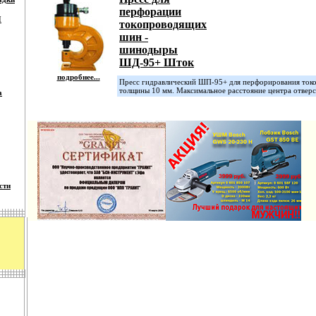
перфорации
П
токопроводящих
шин -
шинодыры
ШД-95+ Шток
подробнее...
Пресс гидравлический ШП-95+ для перфорирования ток
толщины 10 мм. Максимальное расстояние центра отверст
а
сти