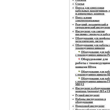
Статьи
Пресса для опрессовки
кабельных наконечников, г
и аппаратных зажимов
Пресс-клещи
электромонтажные
Режущий, механический и
гидравлический инструмен
Инструмент для снятия
изоляции с провода и кабел
Оборудование для перфора
металлических листов
Оборудование для работы 
токоведущими шинами
Оборудование для раб
с токоведущими шинами Р
Оборудование для
работы с токоведущим
шинами Шток
Оборудование для раб
с токоведущими шинами К
Оборудование для раб
с токоведущими шинами 
МИДЛ
Инструмент и оборудовани
монтажа (ремонта) ВЛ и 
Ручной инструмент
Наборы инструментов и
оборудования
Пороховой инструмент
Приспособления для прокл