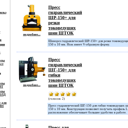
Пресс
гидравлический
ильз
ШР-150+ для
резки
токоведущих
т
шин ШТОК
подробнее...
я
Шинорез гидравлический ШР-150+ для резки токоведущ
ции
150 х 10 мм. Нож имеет V-образную форму.
с
Пресс
оты
ост
гидравлический
ШГ-150+ для
и
гибки
токоведущих
оты
шин ШТОК
подробнее...
ВТ
оты
ГОЛД
(голосов: 2)
е для
Пресс гидравлический ШГ-150 для гибки токоведущих 
СИП
150 х 10 мм. Конструкция позволяет получать профиль L
расположение обеспечивает большее удобство в работе.
Пресс для
адки