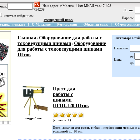
Наш адрес: г.Москва, 41км МКАД.тел.+7 498
иск:
754239
Логин:
искать в найденном
Пароль:
Расширенный поиск
ставка и оплата
О Магазине
Регистрация
Обратная связь
Обмен ссылка
Главная
Оборудование для работы с
/
Поиск товара в этой
токоведущими шинами
Оборудование
/
для работы с токоведущими шинами
Название:
Шток
от
Цена:
до
Пресс для
работы с
шинами
ПГШ-120 Шток
подробнее...
(голосов: 1)
Предназначен для резки, гибки и перфорации медных и
толщиной до 10 мм