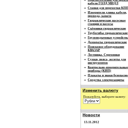
кабеля ГОЛД МИДЛ
Станки для перемотки КП
Измерители длины кабеля,
провода, каната
Гидравлические насосные
станции и насосы
Съёмники гидравлические
Трубогибы гидравлические
Грузоподъемные устройств
Домкраты гидравлические
Поисковое оборудование
КВАЗАР
Лестницы. Стремянки
Сумки, пояса, желеты для
инструментов
Контрольно-измерительные
приборы (КИП)
Плакаты и знаки безопасно
Средства электрозащиты
Изменить валюту
Пожалуйста, выберите валюту:
Новости
13.11.2012