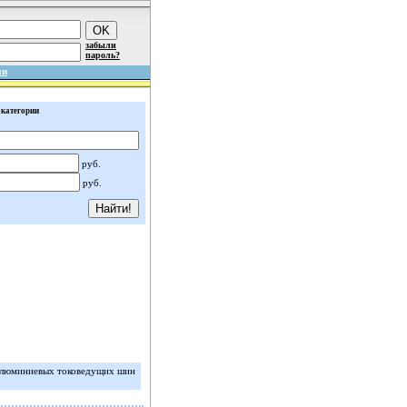
забыли
пароль?
ми
 категории
руб.
руб.
 алюминиевых токоведущих шин