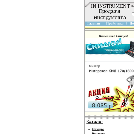
По
Главная
Прайс-лист
До
Внимание! Скидки!
Каталог
Обзоры
Реклама