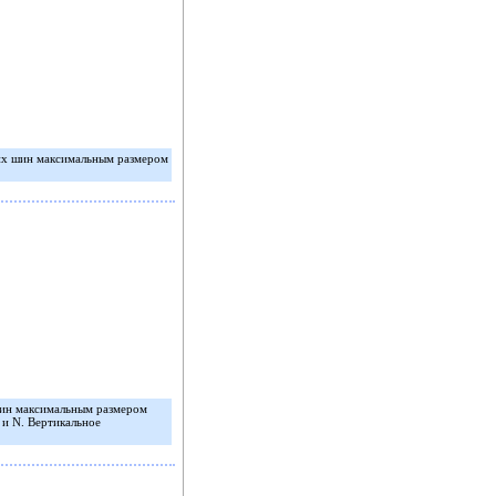
их шин максимальным размером
шин максимальным размером
 и N. Вертикальное