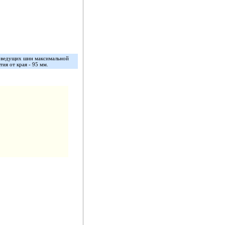
оведущих шин максимальной
ия от края - 95 мм.