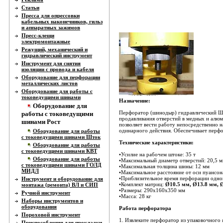
Статьи
Пресса для опрессовки
кабельных наконечников, гильз
и аппаратных зажимов
Пресс-клещи
электромонтажные
Режущий, механический и
гидравлический инструмент
Инструмент для снятия
изоляции с провода и кабеля
Оборудование для перфорации
металлических листов
Оборудование для работы с
токоведущими шинами
Назначение:
Оборудование для
Перфоратор (шинодыр) гидравлический ШД
работы с токоведущими
продавливания отверстий в медных и алюм
шинами Рост
позволяет вести работу непосредственно 
одинарного действия. Обеспечивает перфо
Оборудование для работы
с токоведущими шинами Шток
Технические характеристики:
Оборудование для работы
с токоведущими шинами КВТ
•Усилие на рабочем штоке: 35 т
Оборудование для работы
•Максимальный диаметр отверстий: 20,5 
с токоведущими шинами ГОЛД
•Максимальная толщина шины: 12 мм
МИДЛ
•Максимальное расстояние от оси пуансон
•Приблизительное время перфорации одног
Инструмент и оборудование для
•Комплект матриц:
Ø10.5 мм, Ø13.8 мм, 
монтажа (ремонта) ВЛ и СИП
•Размеры: 290х160х350 мм
Ручной инструмент
•Масса: 28 кг
Наборы инструментов и
оборудования
Работа перфоратора
Пороховой инструмент
1. Извлеките перфоратор из упаковочного 
Приспособления для прокладки