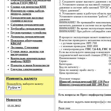
2. Соедините шланг высокого давления с 
кабеля ГОЛД МИДЛ
3. Установите клапан на масляной станции
Станки для перемотки КПП
давление в системе либо кнопкой "ПУСК" н
"сброс давления".
Измерители длины кабеля,
4. Установите шину в рабочую область пр
провода, каната
Установите клапан в положение "работа". П
Гидравлические насосные
давление.
станции и насосы
ВНИМАНИЕ! Не превышайте максимальные 
Съёмники гидравлические
нагнетать давление в системе после пробив
ВНИМАНИЕ! Во время эксплуатации внимат
Трубогибы гидравлические
ВНИМАНИЕ! При работе соблюдайте элеме
Грузоподъемные устройства
Домкраты гидравлические
В процессе эксплуатации может появиться
В качестве приводного механизма использ
Поисковое оборудование
- c ручным приводом: НРГ-700
КВАЗАР
- с ножным приводом: ННГ-800
Лестницы. Стремянки
- с электроприводом:
ГНС 7,6-0.8, ГНС 10
Сумки, пояса, желеты для
Если вы используете шинодыр в комплекте
инструментов
гидравлической насосной станции (ГНС) ч
Наименование товара -
П
Контрольно-измерительные
Серия -
О
приборы (КИП)
Категория -
О
Плакаты и знаки безопасности
Код по каталогу -
Средства электрозащиты
Цена по нашему прайс-листу -
0
Цена прописью -
0
Изменить валюту
Похожие товары:
Шиногиб гидравлический ШГ-150 Рост
Пожалуйста, выберите валюту:
Шинорез гидравлический ШГ-200 Рост
Есть вопросы по Пресс-перфоратор (ши
Новости
Вы можете задать нам вопрос(ы) с 
13.11.2012
Ваше имя: