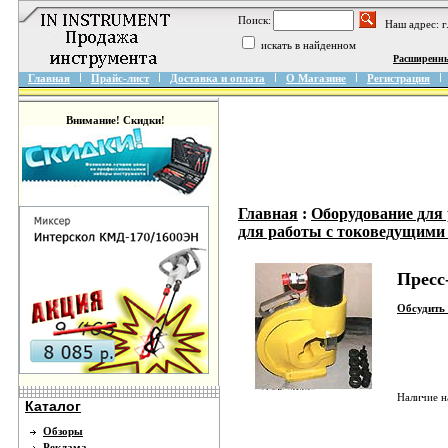
Поиск:
Наш адрес: 
искать в найденном
Расширенн
Главная
Прайс-лист
Доставка и оплата
О Магазине
Регистрация
Внимание! Скидки!
Главная
:
Оборудование для
для работы с токоведущими
Пресс
Обсудить 
Наличие н
Каталог
Обзоры
Реклама